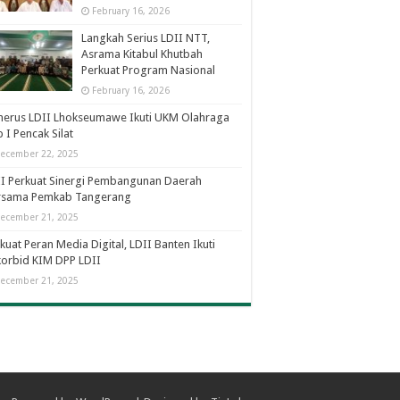
February 16, 2026
Langkah Serius LDII NTT,
Asrama Kitabul Khutbah
Perkuat Program Nasional
February 16, 2026
nerus LDII Lhokseumawe Ikuti UKM Olahraga
 I Pencak Silat
ecember 22, 2025
I Perkuat Sinergi Pembangunan Daerah
rsama Pemkab Tangerang
ecember 21, 2025
kuat Peran Media Digital, LDII Banten Ikuti
orbid KIM DPP LDII
ecember 21, 2025