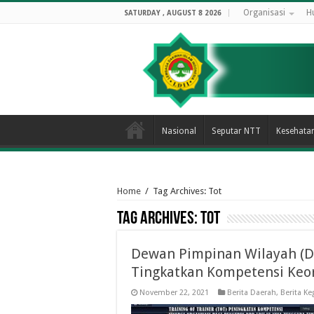
Organisasi
H
SATURDAY , AUGUST 8 2026
Nasional
Seputar NTT
Kesehata
Home
/
Tag Archives: Tot
Tag Archives:
Tot
Dewan Pimpinan Wilayah (D
Tingkatkan Kompetensi Keo
November 22, 2021
Berita Daerah
,
Berita Ke