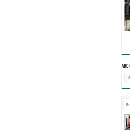
Arc
Arc
Re