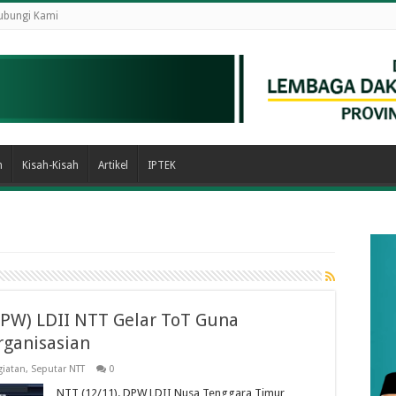
ubungi Kami
n
Kisah-Kisah
Artikel
IPTEK
PW) LDII NTT Gelar ToT Guna
rganisasian
giatan
,
Seputar NTT
0
NTT (12/11). DPW LDII Nusa Tenggara Timur