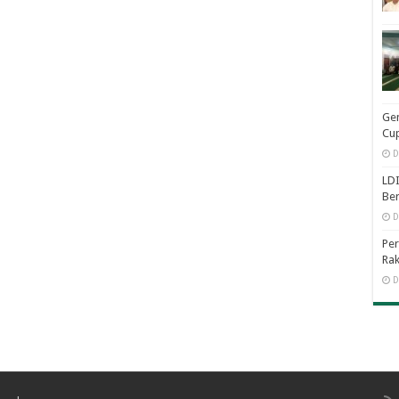
Ge
Cup
D
LDI
Be
D
Per
Rak
D