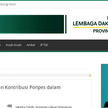
ubungi Kami
n
Kisah-Kisah
Artikel
IPTEK
an Kontribusi Ponpes dalam
Jakarta (16/8). Segenap rakyat Indonesia