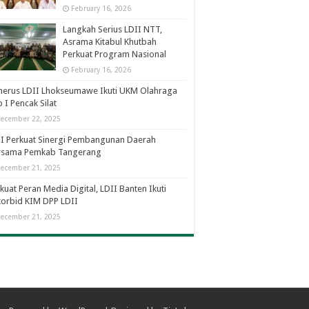
February 16, 2026
Langkah Serius LDII NTT,
Asrama Kitabul Khutbah
Perkuat Program Nasional
February 16, 2026
nerus LDII Lhokseumawe Ikuti UKM Olahraga
 I Pencak Silat
ecember 22, 2025
I Perkuat Sinergi Pembangunan Daerah
rsama Pemkab Tangerang
ecember 21, 2025
kuat Peran Media Digital, LDII Banten Ikuti
orbid KIM DPP LDII
ecember 21, 2025