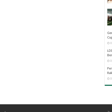
Ge
Cup
D
LDI
Be
D
Per
Rak
D