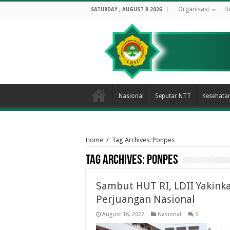
Organisasi
H
SATURDAY , AUGUST 8 2026
Nasional
Seputar NTT
Kesehata
Home
/
Tag Archives: Ponpes
Tag Archives:
Ponpes
Sambut HUT RI, LDII Yakink
Perjuangan Nasional
August 16, 2022
Nasional
0