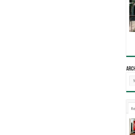
Arc
Arc
Re